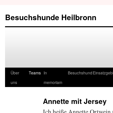
Besuchshunde Heilbronn
Über
Teams
In
Besuchshund
Einsatzgeb
uns
memoriam
Annette mit Jersey
Ich heiße Annette Ortwein