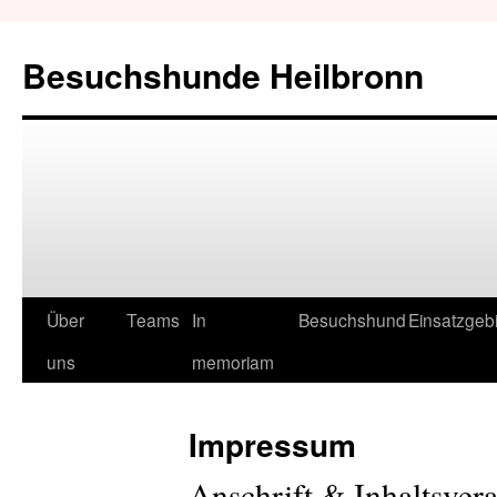
Besuchshunde Heilbronn
Über
Teams
In
Besuchshund
Einsatzgeb
uns
memoriam
Impressum
Anschrift & Inhaltsver