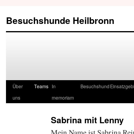
Besuchshunde Heilbronn
Über
Teams
In
Besuchshund
Einsatzgeb
uns
memoriam
Sabrina mit Lenny
Mein Name ist Sabrina Rei