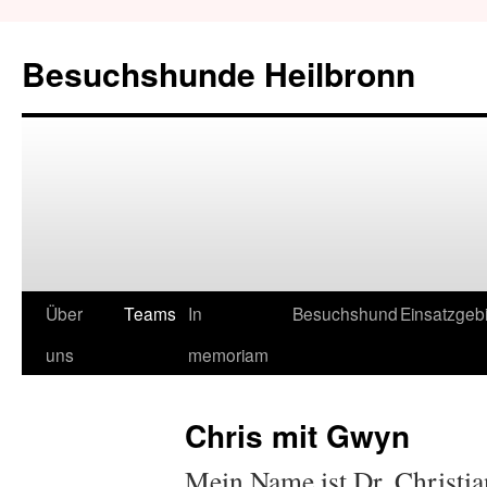
Besuchshunde Heilbronn
Über
Teams
In
Besuchshund
Einsatzgeb
uns
memoriam
Chris mit Gwyn
Mein Name ist Dr. Christia