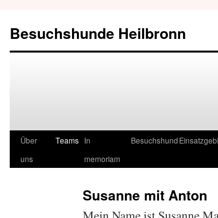
Besuchshunde Heilbronn
Über
Teams
In
Besuchshund
Einsatzgeb
uns
memoriam
Susanne mit Anton
Mein Name ist Susanne Ma