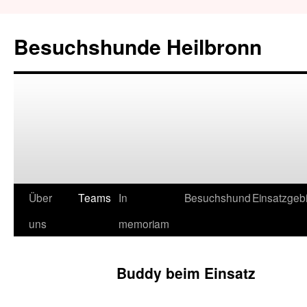
Besuchshunde Heilbronn
Über
Teams
In
Besuchshund
Einsatzgeb
uns
memoriam
Buddy beim Einsatz