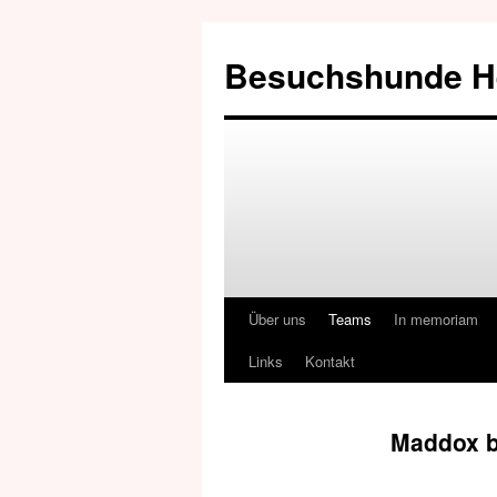
Besuchshunde H
Über uns
Teams
In memoriam
Links
Kontakt
Maddox b