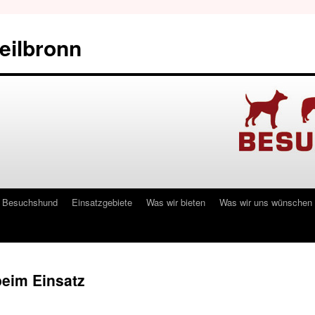
eilbronn
Besuchshund
Einsatzgebiete
Was wir bieten
Was wir uns wünschen
eim Einsatz