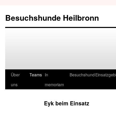
Besuchshunde Heilbronn
Über
Teams
In
Besuchshund
Einsatzgeb
uns
memoriam
Eyk beim Einsatz